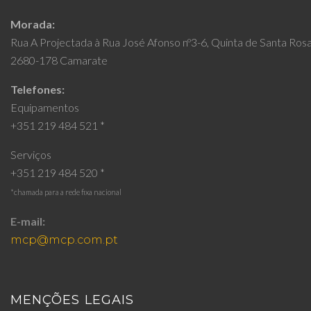
Morada:
Rua A Projectada à Rua José Afonso nº3-6, Quinta de Santa Ros
2680-178 Camarate
Telefones:
Equipamentos
+351 219 484 521 *
Serviços
+351 219 484 520 *
*chamada para a rede fixa nacional
E-mail:
mcp@mcp.com.pt
MENÇÕES LEGAIS