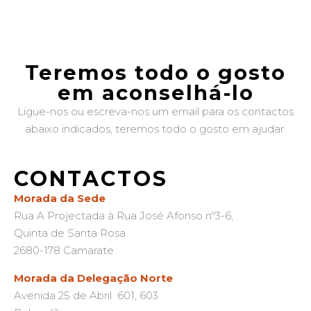
Teremos todo o gosto
em aconselhá-lo
Ligue-nos ou escreva-nos um email para os contactos
abaixo indicados, teremos todo o gosto em ajudar.
CONTACTOS
Morada da Sede
Rua A Projectada à Rua José Afonso nº3-6,
Quinta de Santa Rosa
2680-178 Camarate
Morada da Delegação Norte
Avenida 25 de Abril 601, 603