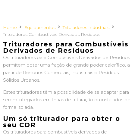
Home
Equipamentos
Trituradores Industriais
Trituradores Combustíveis Derivados Resíduos
Trituradores para Combustíveis
Derivados de Resíduos
Os trituradores para Combustíveis Derivados de Resíduos
permitem obter uma fração de grande poder calorífico, a
partir de Resíduos Comerciais, Industriais e Resíduos
Sólidos Urbanos.
Estes trituradores têm a possibilidade de se adaptar para
serem integrados em linhas de trituração ou instalados de
forma isolada.
Um só triturador para obter o
seu CDR
Os trituradores para combustíveis derivados de