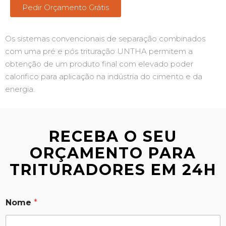
Pedir Orçamento Grátis
Os sistemas convencionais de separação combinados
com uma pré e pós trituração UNTHA permitem a
obtenção de um produto final com elevado poder
calorifico para aplicação na indústria do cimento e da
energia.
RECEBA O SEU
ORÇAMENTO PARA
TRITURADORES EM 24H
Nome
*