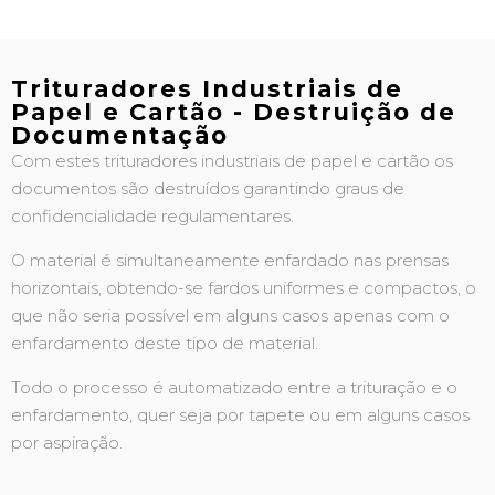
Trituradores Industriais de
Papel e Cartão - Destruição de
Documentação
Com estes trituradores industriais de papel e cartão os
documentos são destruídos garantindo graus de
confidencialidade regulamentares.
O material é simultaneamente enfardado nas prensas
horizontais, obtendo-se fardos uniformes e compactos, o
que não seria possível em alguns casos apenas com o
enfardamento deste tipo de material.
Todo o processo é automatizado entre a trituração e o
enfardamento, quer seja por tapete ou em alguns casos
por aspiração.