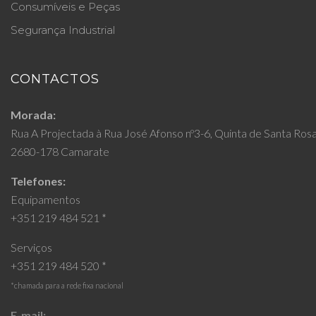
Consumíveis e Peças
Segurança Industrial
CONTACTOS
Morada:
Rua A Projectada à Rua José Afonso nº3-6, Quinta de Santa Ros
2680-178 Camarate
Telefones:
Equipamentos
+351 219 484 521 *
Serviços
+351 219 484 520 *
*chamada para a rede fixa nacional
E-mail: