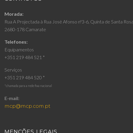
Morada:
Rua A Projectada à Rua José Afonso nº3-6, Quinta de Santa Ros
2680-178 Camarate
Telefones:
Equipamentos
+351 219 484 521 *
Serviços
+351 219 484 520 *
*chamada para a rede fixa nacional
E-mail:
mcp@mcp.com.pt
MENÇÕES LEGAIS