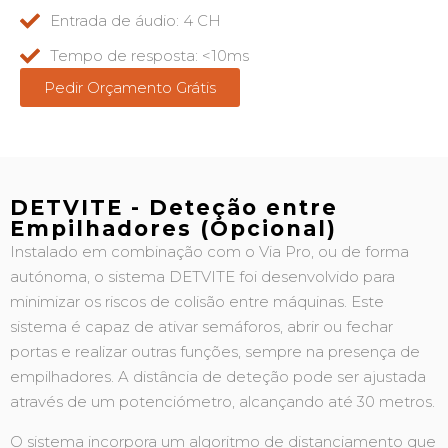
Entrada de áudio: 4 CH
Tempo de resposta: <10ms
Pedir Orçamento Grátis
DETVITE - Deteção entre
Empilhadores (Opcional)
Instalado em combinação com o Via Pro, ou de forma
autónoma, o sistema DETVITE foi desenvolvido para
minimizar os riscos de colisão entre máquinas. Este
sistema é capaz de ativar semáforos, abrir ou fechar
portas e realizar outras funções, sempre na presença de
empilhadores. A distância de deteção pode ser ajustada
através de um potenciómetro, alcançando até 30 metros.
O sistema incorpora um algoritmo de distanciamento que